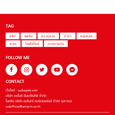
TAG
คลิป
แฟชั่น
ความงาม
ดารา
หนุ่มหล่อ
ละคร
ไลฟ์สไตล์
ดวงรายวัน
FOLLOW ME
CONTACT
เว็บไซต์ : sudsapda.com
บริษัท เอเอ็มอี อิมเมจิเนทีฟ จำกัด
ในเครือ บริษัท อมรินทร์ คอร์เปอเรชั่นส์ จำกัด (มหาชน)
ssdofficial@amarin.co.th