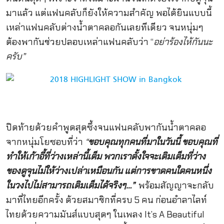
มาแล้ว แต่แฟนคลับก็ยังให้ความสำคัญ พอได้ยินแบบนี้
เหล่าแฟนคลับต่างน้ำตาคลอกันเลยทีเดียว จนหนุ่มๆ
ต้องพากันช่วยปลอบเหล่าแฟนคลับว่า “
อย่าร้องไห้กันนะ
ครับ”
ปิดท้ายด้วยคำพูดสุดซึ้งจนแฟนคลับพากันน้ำตาคลอ
จากหนุ่มโยซอบที่ว่า
“
ขอบคุณทุกคนที่มาในวันนี้ ขอบคุณที่
ทำให้เก้าอี้ที่ว่างเหล่านี้เต็ม พวกเราตั้งใจจะเติมเต็มที่ว่าง
ของดูจุนไม่ให้ว่างเปล่าเหมือนกัน แต่การขาดคนใดคนหนึ่ง
ในวงไปไม่สามารถเติมเต็มได้จริงๆ…”
พร้อมสัญญาจะกลับ
มาที่ไทยอีกครั้ง ด้วยสมาชิกที่ครบ 5 คน ก่อนอำลาไลท์
ไทยด้วยความมันส์แบบสุดๆ ในเพลง It’s A Beautiful