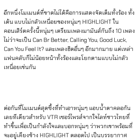
อีกหนึ่งโมเมนต์ที่ขาดไม่ได้คือการแสดงจัดเต็มทั้งร้อง ทั้ง
เต้น แบบไม่กลัวเหนื่อยของหนุ่มๆ HIGHLIGHT ใน
คอนเสิร์ตครั้งนี้หนุ่มๆ เตรียมเพลงมามันส์กันถึง 10 เพลง
ไม่ว่าจะเป็น Can Br Better, Calling You, Good Luck,
Can You Feel It? และเพลงฮิตอื่นๆ อีกมากมาย แต่เหล่า
แฟนคลับก็ไม่น้อยหน้าทั้งร้องและโยกตามแบบไม่กลัว
เหนื่อยเช่นกัน
ต่อกันที่โมเมนต์สุดซึ้งที่ทำเอาหนุ่มๆ แอบน้ำตาคลอกัน
เลยทีเดียวสำหรับ VTR เซอร์ไพรส์จากใจไลท์ชาวไทยที่
ทำขึ้นเพื่อเป็นกำลังใจและบอกหนุ่มๆ ว่าพวกเขาพร้อมที่
จะอยู่เคียงข้าง HIGHLIGHT ตลอดไป เป็นบรรยากาศ