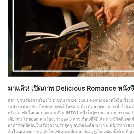
มาแล้ว! เปิดภาพ Delicious Romance หนังจ
สุดฯ ชวนส่องภาพโปรโมทเซ็ตแรก Delicious Romance หนังจีนเรื่องแรกข
เฉพาะแฟนๆ ชาวไทยหลายคนก็ไม่พลาดที่จะติดตามข่าวสารนี้ ซึ่งนั่นคือ
หรือสมาชิกไอดอลบอยแบนด์จีน INTO1 หนึ่งในผู้ชนะจากรายการเซอร์ไวเวิ
เดียวกัน โดยบอกเล่าเรื่องราวของ 3 สาวเพื่อนซี้ที่มีเส้นทางชีวิตที่แตกต
อาหารที่พิถีพิถันในเรื่องความรักสุดๆ คนที่สองคือ ฟางซิน พิธีกรสาวส
อันโดดเด่นของเธอ ทำให้แฟนหนุ่มที่คบหากันอยู่รู้สึกกดดัน ซึ่งท้ายที่ส