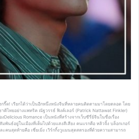
รี๊ด! เรียกได้ว่าเป็นอีกหนึ่งหนังจีนที่หลายคนติดตามมาโดยตลอด โดย
าติไทยอย่างแพทริค ณัฐวรรธ์ ฟิงค์เลอร์ (Patrick Nattawat Finkler)
icious Romance เป็นหนังที่สร้างจากเว็บซีรี่ย์จีนในชื่อเรื่อง
ัมพันธ์อยู่ในเมืองที่เต็มไปด้วยแสงสีเสียง คนแรกคือ หลิวจิ้ง บล็อกเกอร์
ะคนสุดท้ายคือ เซี่ยเมิ่ง เวิร์กกิ้งวูแมนสุดสตรองที่ด้วยความสามารถ