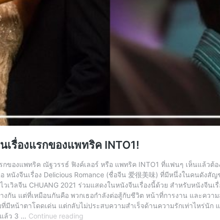
ีนเรื่องแรกของแพทริค INTO1!
องแพทริค ณัฐวรรธ์ ฟิงค์เลอร์ หรือ แพทริค INTO1 ที่แฟนๆ เห็นแล้วต้องก
 หนังจีนเรื่อง Delicious Romance (ชื่อจีน 爱很美味) ที่มีหนึ่งในคนดังสัญช
ลจีน CHUANG 2021 ร่วมแสดงในหนังจีนเรื่องนี้ด้วย สำหรับหนังจีนเรื่องDel
่างกัน แต่ที่เหมือนกันคือ พวกเธอกำลังต่อสู้กับชีวิต หน้าที่การงาน และความส
วยที่มีหน้าตาโดดเด่น แต่กลับไม่ประสบความสำเร็จด้านความรักเท่าไหร่นัก แล
มา
ุดแล้ว 3 …
Continue reading