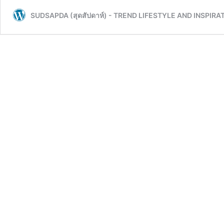
รี่
SUDSAPDA (สุดสัปดาห์) - TREND LIFESTYLE AND INSPIRA
ย์
เกาหลี
เสาร์
–
อาทิตย์
ช่อง
tvN
ครอง
ความ
นิยม
8
เรื่อง
ซ้อน
กิน
ยาว
ตั้งแต่
ปี
2020!